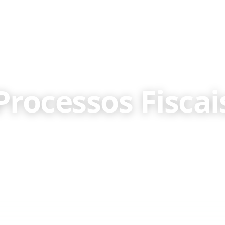
Início
S
Processos Fiscai
a especializada em participações, declarações, in
reclamações fiscais nos Açores