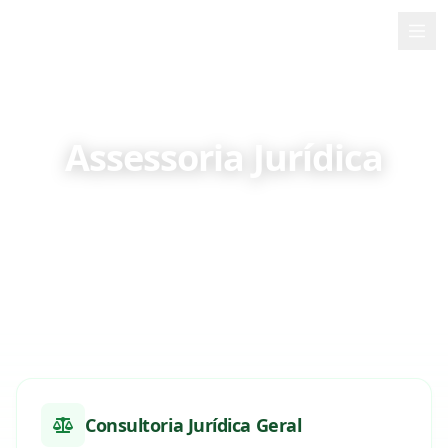
PMB
Início
Sobre Mim
Assessoria Jurídica
Serviços
Aconselhamento legal especializado e soluções
jurídicas personalizadas nos Açores
Contacto
🇵🇹
Português
Consultoria Jurídica Geral