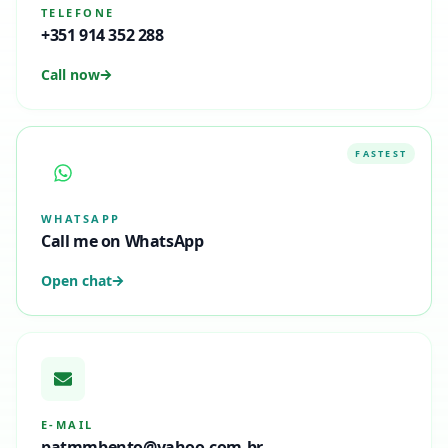
TELEFONE
+351 914 352 288
Call now
FASTEST
WHATSAPP
Call me on WhatsApp
Open chat
E-MAIL
patmmbento@yahoo.com.br