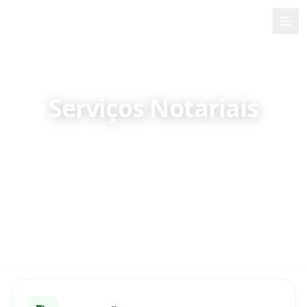
PMB
Início
Sobre Mim
Serviços Notariais
Serviços
Serviços notariais especializados e assessoria
jurídica em matéria de procurações,
Contacto
autenticações e reconhecimentos nos Açores
🇵🇹
Português