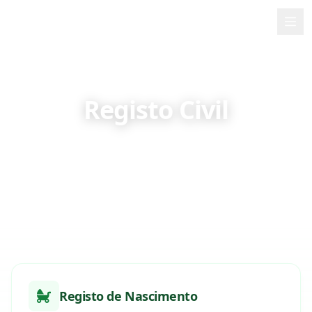
PMB
Início
Sobre Mim
Registo Civil
Serviços
Serviços especializados em registo civil e
documentação pessoal nos Açores
Contacto
🇵🇹
Português
Registo de Nascimento