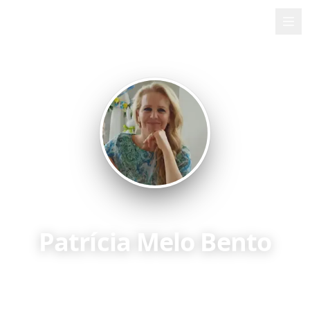
PMB
Accueil
À Propos de Moi
Services
Contact
🇫🇷
Français
Patrícia Melo Bento
Solliciteur